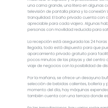
una cama grande, una litera en algunas co
televisión de pantalla plana y la conexión W
tranquilidad. El baño privado cuenta co
apreciable para cada viajero. Algunas h
personas con movilidad reducida para sat
La recepción está asegurada las 24 horas 
llegada, todo está dispuesto para que pue
aparcamiento privado gratuito para facilit
pocos minutos de las playas y del centro d
viaje de negocios con la posibilidad de disf
Por la mañana, se ofrece un desayuno buf
selección de bebidas calientes, bollería y
momento del día, hay máquinas expendedor
también cuenta con una terraza donde es 
En las inmediaciones, hay varios restaura