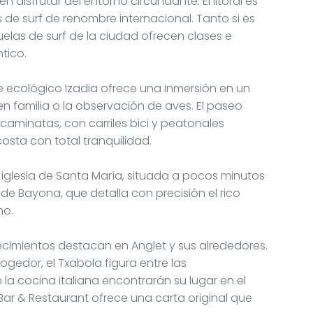
 disfrutar del entorno circundante. El litoral es
de surf de renombre internacional. Tanto si es
elas de surf de la ciudad ofrecen clases e
ntico.
e ecológico Izadia ofrece una inmersión en un
n familia o la observación de aves. El paseo
caminatas, con carriles bici y peatonales
osta con total tranquilidad.
a iglesia de Santa María, situada a pocos minutos
a de Bayona, que detalla con precisión el rico
no.
ecimientos destacan en Anglet y sus alrededores.
gedor, el Txabola figura entre las
a cocina italiana encontrarán su lugar en el
Bar & Restaurant ofrece una carta original que