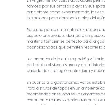
En Anglet mismo, varias actividades permiten
famoso por sus amplias playas y sus spots 
principiante como experimentado, las escu
iniciaciones para dominar las olas del Atlá
Para una pausa en la naturaleza, el parqu
espacio preservado, ideal para un paseo e
marítimo también es perfecto para largas 
acondicionados que permiten recorrer la c
Los amantes de la cultura podrán visitar l
del hotel, o el Museo Vasco y de la Histori
pasado de esta región entre tierra y océa
En cuanto a la gastronomía, varios establ
Para disfrutar de tapas en un ambiente aco
recomendaciones locales. Los amantes de l
restaurante La Lucciola, mientras que KGB 