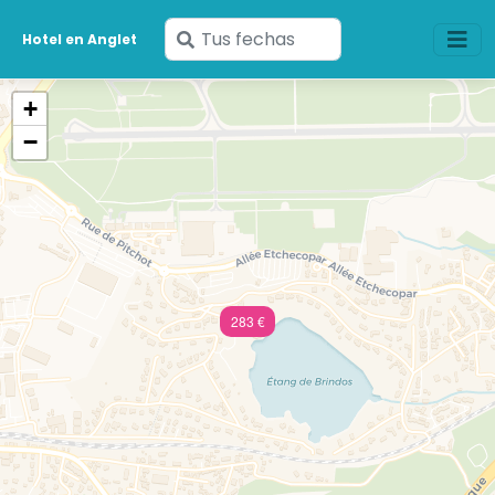
Ingresa
Hotel en Anglet
tus
fechas
+
−
283 €