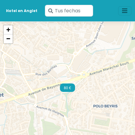
Ingresa
Hotel en Anglet
tus
fechas
+
−
80 €