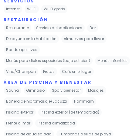
SERVICIOS
Internet
Wi-Fi
Wi-Fi gratis
RESTAURACIÓN
Restaurante
Servicio de habitaciones
Bar
Desayuno en la habitación
Almuerzos para llevar
Bar de aperitivos
Menús para dietas especiales (bajo petición)
Menús infantiles
Vino/Champán
Frutas
Café en el lugar
ÁREA DE PISCINA Y BIENESTAR
Sauna
Gimnasio
Spa y bienestar
Masajes
Bañera de hidromasaje/Jacuzzi
Hammam
Piscina exterior
Piscina exterior (de temporada)
Frente al mar
Piscina climatizada
Piscina de agua salada
Tumbonas o sillas de playa