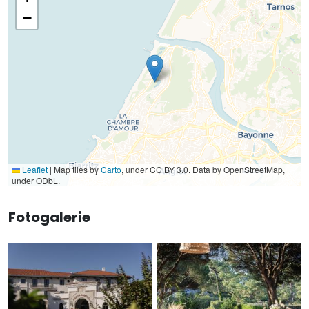
−
Leaflet
|
Map tiles by
Carto
, under CC BY 3.0. Data by OpenStreetMap,
under ODbL.
Fotogalerie