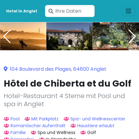
Geben
Hotel in Anglet
Sie
Ihre
Daten
ein
104 Boulevard des Plages, 64600 Anglet
Hôtel de Chiberta et du Golf
Hotel-Restaurant 4 Sterne mit Pool und
spa in Anglet
Pool
Mit Parkplatz
Spa- und Wellnesscenter
Romantischer Aufenthalt
Haustiere erlaubt
Familie
Spa und Wellness
Golf