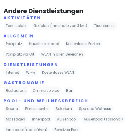
Andere Dienstleistungen
AKTIVITÄTEN
Tennisplatz
Golfplatz (innerhalb von 3 km)
Tischtennis
ALLGEMEIN
Parkplatz
Haustiere erlaubt
Kostenloses Parken
Parkplatz vor Ort
WLAN in allen Bereichen
DIENSTLEISTUNGEN
Internet
Wi-Fi
Kostenloses WLAN
GASTRONOMIE
Restaurant
Zimmerservice
Bar
POOL- UND WELLNESSBEREICH
Sauna
Fitnesscenter
Solarium
Spa und Wellness
Massagen
Innenpool
Außenpool
Außenpool (saisonal)
Innenpool (ganzjährig)
Beheizter Pool