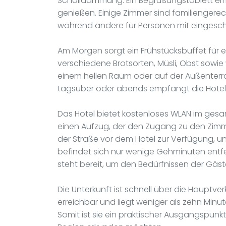
Schalldämmung. Ein Begrüßungstablett ermö
genießen. Einige Zimmer sind familiengerec
während andere für Personen mit eingeschrä
Am Morgen sorgt ein Frühstücksbuffet für e
verschiedene Brotsorten, Müsli, Obst sowi
einem hellen Raum oder auf der Außenterr
tagsüber oder abends empfängt die Hotelb
Das Hotel bietet kostenloses WLAN im g
einen Aufzug, der den Zugang zu den Zimme
der Straße vor dem Hotel zur Verfügung, und
befindet sich nur wenige Gehminuten entf
steht bereit, um den Bedürfnissen der Gäs
Die Unterkunft ist schnell über die Hauptv
erreichbar und liegt weniger als zehn Minut
Somit ist sie ein praktischer Ausgangspunkt