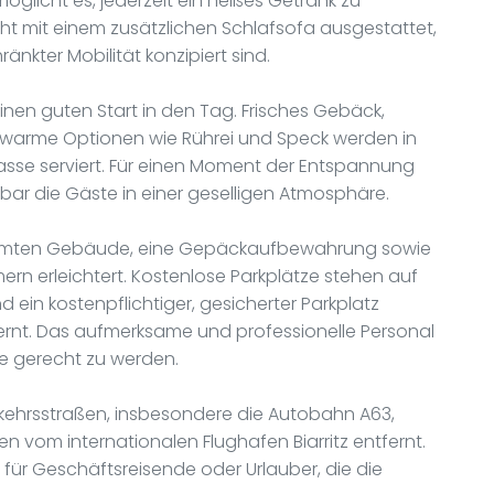
glicht es, jederzeit ein heißes Getränk zu
ht mit einem zusätzlichen Schlafsofa ausgestattet,
nkter Mobilität konzipiert sind.
inen guten Start in den Tag. Frisches Gebäck,
e warme Optionen wie Rührei und Speck werden in
asse serviert. Für einen Moment der Entspannung
ar die Gäste in einer geselligen Atmosphäre.
esamten Gebäude, eine Gepäckaufbewahrung sowie
rn erleichtert. Kostenlose Parkplätze stehen auf
 ein kostenpflichtiger, gesicherter Parkplatz
ernt. Das aufmerksame und professionelle Personal
te gerecht zu werden.
erkehrsstraßen, insbesondere die Autobahn A63,
en vom internationalen Flughafen Biarritz entfernt.
 für Geschäftsreisende oder Urlauber, die die