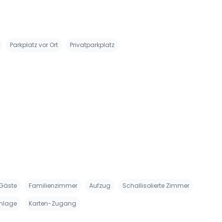
Parkplatz vor Ort
Privatparkplatz
 Gäste
Familienzimmer
Aufzug
Schallisolierte Zimmer
nlage
Karten-Zugang