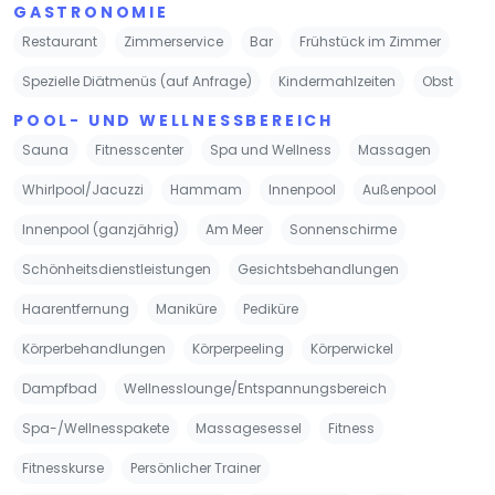
GASTRONOMIE
Restaurant
Zimmerservice
Bar
Frühstück im Zimmer
Spezielle Diätmenüs (auf Anfrage)
Kindermahlzeiten
Obst
POOL- UND WELLNESSBEREICH
Sauna
Fitnesscenter
Spa und Wellness
Massagen
Whirlpool/Jacuzzi
Hammam
Innenpool
Außenpool
Innenpool (ganzjährig)
Am Meer
Sonnenschirme
Schönheitsdienstleistungen
Gesichtsbehandlungen
Haarentfernung
Maniküre
Pediküre
Körperbehandlungen
Körperpeeling
Körperwickel
Dampfbad
Wellnesslounge/Entspannungsbereich
Spa-/Wellnesspakete
Massagesessel
Fitness
Fitnesskurse
Persönlicher Trainer