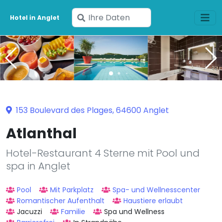
Geben
Hotel in Anglet
Sie
Ihre
Daten
ein
153 Boulevard des Plages, 64600 Anglet
Atlanthal
Hotel-Restaurant 4 Sterne mit Pool und
spa in Anglet
Pool
Mit Parkplatz
Spa- und Wellnesscenter
Romantischer Aufenthalt
Haustiere erlaubt
Jacuzzi
Familie
Spa und Wellness