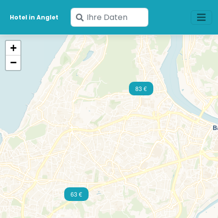
Geben
Hotel in Anglet
Sie
Ihre
+
Daten
−
ein
83 €
63 €