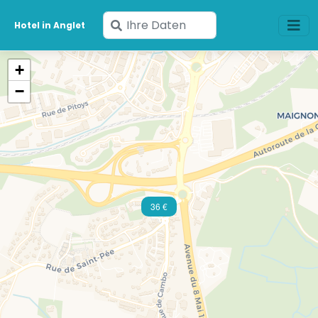
Geben
Hotel in Anglet
Sie
Ihre
+
Daten
−
ein
36 €