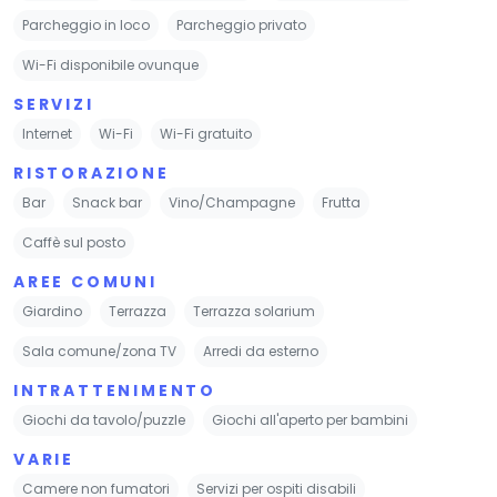
Parcheggio in loco
Parcheggio privato
Wi-Fi disponibile ovunque
SERVIZI
Internet
Wi-Fi
Wi-Fi gratuito
RISTORAZIONE
Bar
Snack bar
Vino/Champagne
Frutta
Caffè sul posto
AREE COMUNI
Giardino
Terrazza
Terrazza solarium
Sala comune/zona TV
Arredi da esterno
INTRATTENIMENTO
Giochi da tavolo/puzzle
Giochi all'aperto per bambini
VARIE
Camere non fumatori
Servizi per ospiti disabili