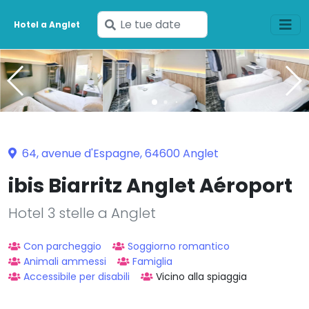
Inserisci
Hotel a Anglet
le
tue
date
64, avenue d'Espagne, 64600 Anglet
ibis Biarritz Anglet Aéroport
Hotel 3 stelle a Anglet
Con parcheggio
Soggiorno romantico
Animali ammessi
Famiglia
Accessibile per disabili
Vicino alla spiaggia