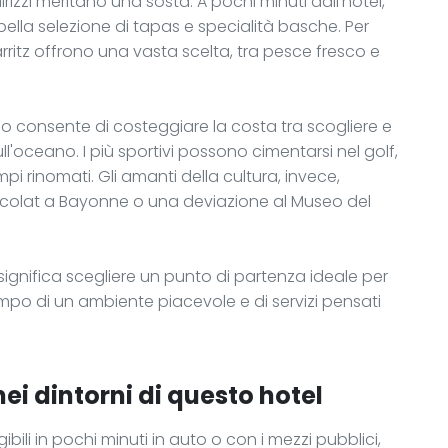
rizzi meritano una sosta. A pochi minuti dall'hotel,
lla selezione di tapas e specialità basche. Per
Biarritz offrono una vasta scelta, tra pesce fresco e
aneo consente di costeggiare la costa tra scogliere e
'oceano. I più sportivi possono cimentarsi nel golf,
pi rinomati. Gli amanti della cultura, invece,
hocolat a Bayonne o una deviazione al Museo del
 significa scegliere un punto di partenza ideale per
po di un ambiente piacevole e di servizi pensati
nei dintorni di questo hotel
bili in pochi minuti in auto o con i mezzi pubblici,