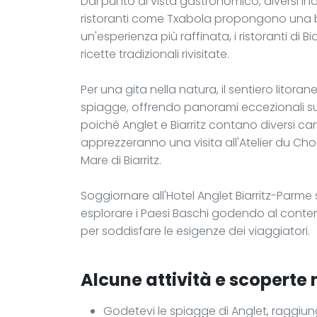
Dal punto di vista gastronomico, diversi indi
ristoranti come Txabola propongono una be
un'esperienza più raffinata, i ristoranti di 
ricette tradizionali rivisitate.
Per una gita nella natura, il sentiero litor
spiagge, offrendo panorami eccezionali sull
poiché Anglet e Biarritz contano diversi cam
apprezzeranno una visita all'Atelier du C
Mare di Biarritz.
Soggiornare all'Hotel Anglet Biarritz-Parme
esplorare i Paesi Baschi godendo al contem
per soddisfare le esigenze dei viaggiatori.
Alcune attività e scoperte 
Godetevi le spiagge di Anglet, raggiungi