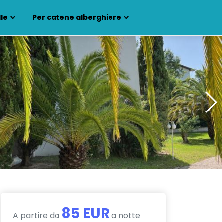
lle
Per catene alberghiere
85 EUR
A partire da
a notte