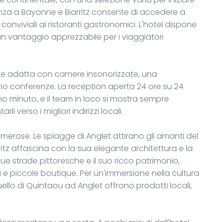
cinanza a Bayonne e Biarritz consente di accedere a
 conviviali ai ristoranti gastronomici. L'hotel dispone
 un vantaggio apprezzabile per i viaggiatori
ice adatta con camere insonorizzate, una
o conferenze. La reception aperta 24 ore su 24
'ultimo minuto, e il team in loco si mostra sempre
rli verso i migliori indirizzi locali.
numerose. Le spiagge di Anglet attirano gli amanti del
rritz affascina con la sua elegante architettura e la
e strade pittoresche e il suo ricco patrimonio,
i e piccole boutique. Per un'immersione nella cultura
quello di Quintaou ad Anglet offrono prodotti locali,