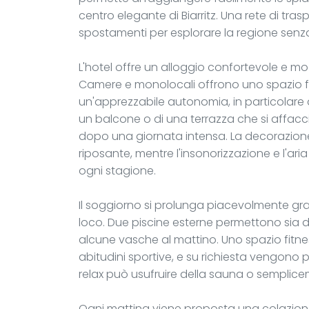
centro elegante di Biarritz. Una rete di trasp
spostamenti per esplorare la regione senza 
L'hotel offre un alloggio confortevole e mo
Camere e monolocali offrono uno spazio f
un'apprezzabile autonomia, in particolare a
un balcone o di una terrazza che si affacci
dopo una giornata intensa. La decorazio
riposante, mentre l'insonorizzazione e l'ar
ogni stagione.
Il soggiorno si prolunga piacevolmente grazie
loco. Due piscine esterne permettono sia di
alcune vasche al mattino. Uno spazio fitne
abitudini sportive, e su richiesta vengono 
relax può usufruire della sauna o semplicem
Ogni mattina viene proposta una colazione 