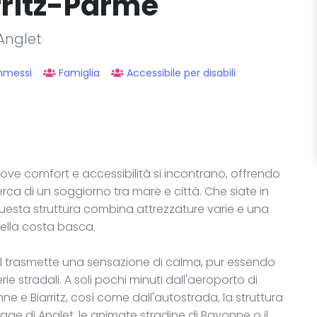
rritz-Parme
 Anglet
mmessi
Famiglia
Accessibile per disabili
 dove comfort e accessibilità si incontrano, offrendo
erca di un soggiorno tra mare e città. Che siate in
 questa struttura combina attrezzature varie e una
della costa basca.
otel trasmette una sensazione di calma, pur essendo
rie stradali. A soli pochi minuti dall'aeroporto di
ne e Biarritz, così come dall'autostrada, la struttura
ge di Anglet, le animate stradine di Bayonne o il