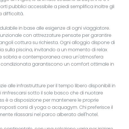
orti pubblici accessibile a piedi semplifica inoltre gli
difficoltà.
dulabile in base alle esigenze di ogni viaggiatore.
unzionale con attrezzature pensate per garantire
ngoli cottura su richiesta. Ogni alloggio dispone di
a sulla piscina, invitando a un momento di relax
ne sobria e contemporanea crea un'atmosfera
ia condizionata garantiscono un comfort ottimale in
 alle infrastrutture per il tempo libero disponibili in
 rinfrescarsi sotto il sole basco che di nuotare
ss è a disposizione per mantenere le proprie
proposti corsi di yoga o acquagym. Chi preferisce il
ente rilassarsi nel parco alberato dell'hotel.
continentale, con una selezione varia per iniziare