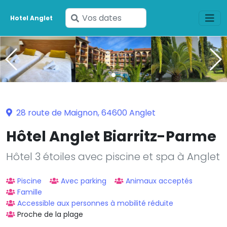
Saisissez
Hotel Anglet
vos
dates
28 route de Maignon, 64600 Anglet
Hôtel Anglet Biarritz-Parme
Hôtel 3 étoiles avec piscine et spa à Anglet
Piscine
Avec parking
Animaux acceptés
Famille
Accessible aux personnes à mobilité réduite
Proche de la plage