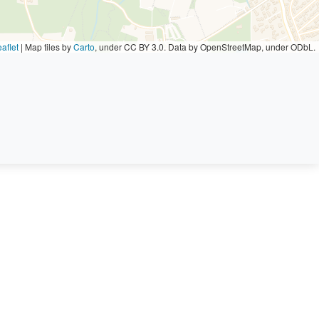
aflet
|
Map tiles by
Carto
, under CC BY 3.0. Data by OpenStreetMap, under ODbL.