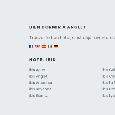
Versio
BIEN DORMIR À ANGLET
Trouver le bon hôtel, c'est déjà l'aventur
English version
HOTEL IBIS
ibis Agen
ibis Ca
ibis Anglet
ibis C
ibis Arcachon
ibis La
ibis Bayonne
ibis Li
ibis Biarritz
ibis Ly