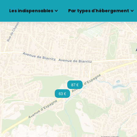
Les indispensables
Par types d'hébergement
87 €
63 €