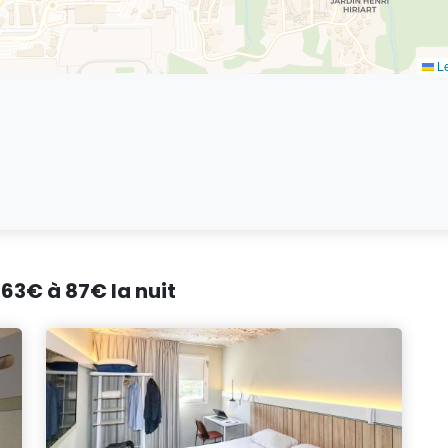
Le
 63€ à 87€ la nuit