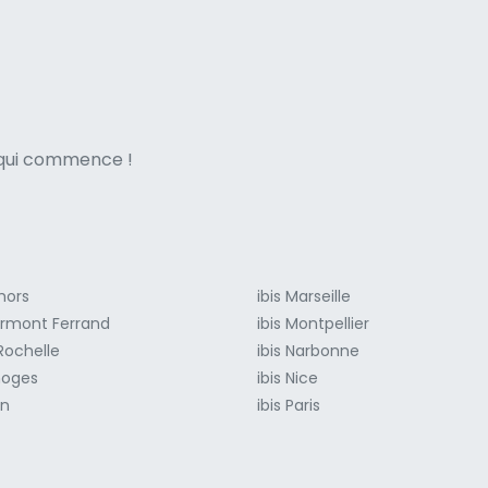
ne italian
e qui commence !
hors
ibis Marseille
lermont Ferrand
ibis Montpellier
 Rochelle
ibis Narbonne
moges
ibis Nice
on
ibis Paris