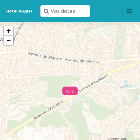
Saisissez
Hotel Anglet
vos
dates
+
−
68 €